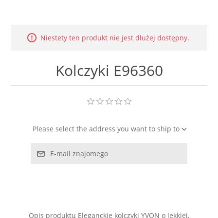
LABRADORYT
LAPIS LAZURI
Niestety ten produkt nie jest dłużej dostępny.
MASA PERŁOWA
Kolczyki E96360
RODOCHROZYT
TURMALIN
Please select the address you want to ship to
RODONIT
E-mail znajomego
TYGRYSIE OKO
Opis produktu Eleganckie kolczyki YVON o lekkiej,