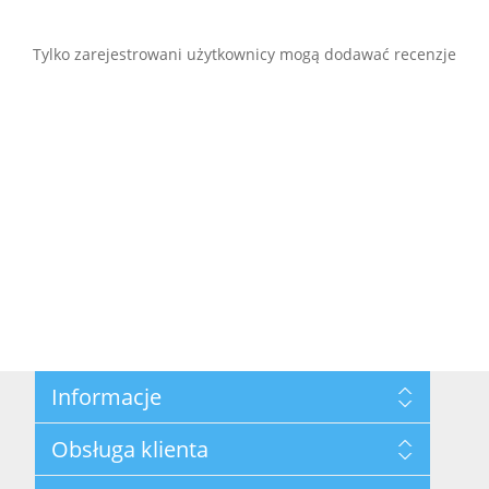
Tylko zarejestrowani użytkownicy mogą dodawać recenzje
Informacje
Mapa strony
Obsługa klienta
Polityka prywatności
Regulamin hurtowni
Szukaj