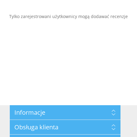
Tylko zarejestrowani użytkownicy mogą dodawać recenzje
Informacje
Mapa strony
Obsługa klienta
Polityka prywatności
Regulamin hurtowni