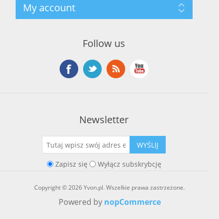
Szukaj
My account
O marce Yvon
Nowości
Kontakt
Blog
Moje konto
Ostatnio oglądane produkty
Zamówienia
Nowe produkty
Follow us
Adresy
Koszyk
Lista życzeń
Newsletter
WYŚLIJ
Zapisz się
Wyłącz subskrybcję
Copyright © 2026 Yvon.pl. Wszelkie prawa zastrzeżone.
Powered by
nopCommerce