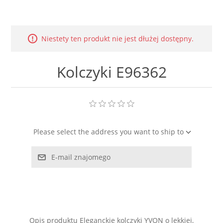
LABRADORYT
LAPIS LAZURI
Niestety ten produkt nie jest dłużej dostępny.
MASA PERŁOWA
Kolczyki E96362
RODOCHROZYT
TURMALIN
Please select the address you want to ship to
RODONIT
E-mail znajomego
TYGRYSIE OKO
Opis produktu Eleganckie kolczyki YVON o lekkiej,