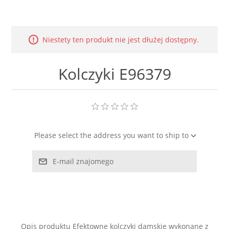
LABRADORYT
LAPIS LAZURI
Niestety ten produkt nie jest dłużej dostępny.
MASA PERŁOWA
Kolczyki E96379
RODOCHROZYT
TURMALIN
Please select the address you want to ship to
RODONIT
E-mail znajomego
TYGRYSIE OKO
Opis produktu Efektowne kolczyki damskie wykonane z