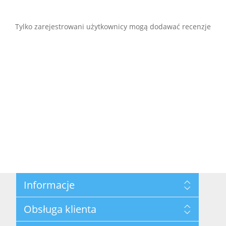
Tylko zarejestrowani użytkownicy mogą dodawać recenzje
Informacje
Mapa strony
Obsługa klienta
Polityka prywatności
Regulamin hurtowni
Szukaj