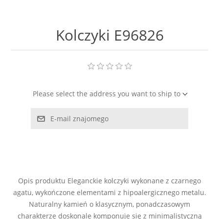
LABRADORYT
Kolczyki E96826
LAPIS LAZURI
MASA PERŁOWA
RODOCHROZYT
Please select the address you want to ship to
TURMALIN
E-mail znajomego
RODONIT
TYGRYSIE OKO
Opis produktu Eleganckie kolczyki wykonane z czarnego
agatu, wykończone elementami z hipoalergicznego metalu.
Naturalny kamień o klasycznym, ponadczasowym
charakterze doskonale komponuje się z minimalistyczną