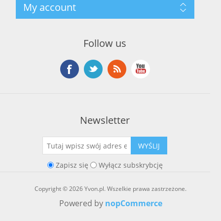
My account
O marce Yvon
Nowości
Kontakt
Blog
Moje konto
Ostatnio oglądane produkty
Zamówienia
Nowe produkty
Follow us
Adresy
Koszyk
Lista życzeń
Newsletter
WYŚLIJ
Zapisz się
Wyłącz subskrybcję
Copyright © 2026 Yvon.pl. Wszelkie prawa zastrzeżone.
Powered by
nopCommerce