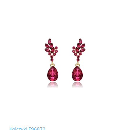
Kolczyki E96873