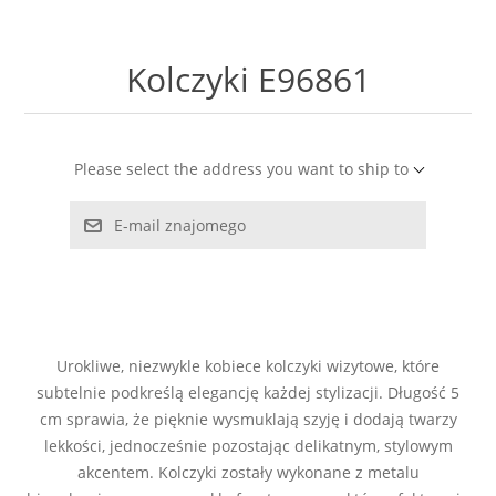
LABRADORYT
Kolczyki E96861
LAPIS LAZURI
MASA PERŁOWA
Please select the address you want to ship to
RODOCHROZYT
E-mail znajomego
TURMALIN
RODONIT
Urokliwe, niezwykle kobiece kolczyki wizytowe, które
TYGRYSIE OKO
subtelnie podkreślą elegancję każdej stylizacji. Długość 5
cm sprawia, że pięknie wysmuklają szyję i dodają twarzy
lekkości, jednocześnie pozostając delikatnym, stylowym
akcentem. Kolczyki zostały wykonane z metalu