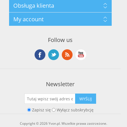
Mapa strony
Obsługa klienta
Polityka prywatności
Regulamin hurtowni
Szukaj
My account
O marce Yvon
Nowości
Kontakt
Blog
Moje konto
Ostatnio oglądane produkty
Zamówienia
Nowe produkty
Follow us
Adresy
Koszyk
Lista życzeń
Newsletter
WYŚLIJ
Zapisz się
Wyłącz subskrybcję
Copyright © 2026 Yvon.pl. Wszelkie prawa zastrzeżone.