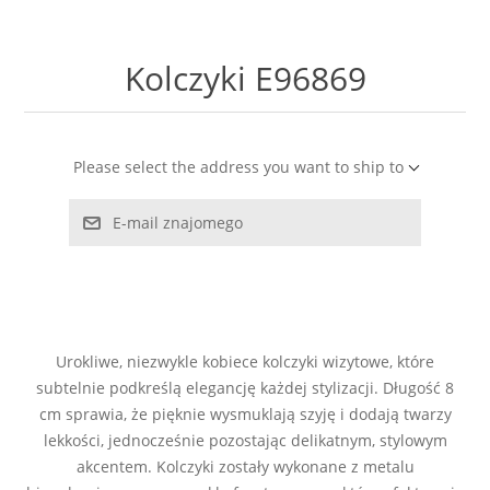
LABRADORYT
Kolczyki E96869
LAPIS LAZURI
MASA PERŁOWA
Please select the address you want to ship to
RODOCHROZYT
E-mail znajomego
TURMALIN
RODONIT
Urokliwe, niezwykle kobiece kolczyki wizytowe, które
TYGRYSIE OKO
subtelnie podkreślą elegancję każdej stylizacji. Długość 8
cm sprawia, że pięknie wysmuklają szyję i dodają twarzy
lekkości, jednocześnie pozostając delikatnym, stylowym
akcentem. Kolczyki zostały wykonane z metalu