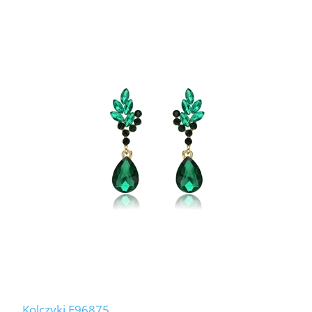
Kolczyki E96875