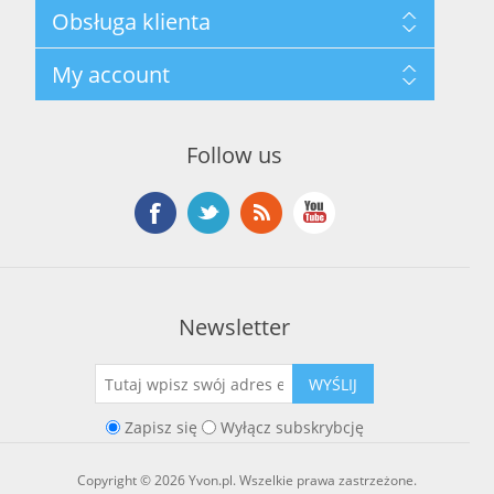
Mapa strony
Obsługa klienta
Polityka prywatności
Regulamin hurtowni
Szukaj
My account
O marce Yvon
Nowości
Kontakt
Blog
Moje konto
Ostatnio oglądane produkty
Zamówienia
Nowe produkty
Follow us
Adresy
Koszyk
Lista życzeń
Newsletter
WYŚLIJ
Zapisz się
Wyłącz subskrybcję
Copyright © 2026 Yvon.pl. Wszelkie prawa zastrzeżone.