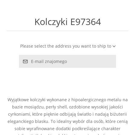
LABRADORYT
Kolczyki E97364
LAPIS LAZURI
MASA PERŁOWA
Please select the address you want to ship to
RODOCHROZYT
E-mail znajomego
TURMALIN
RODONIT
Wyjątkowe kolczyki wykonane z hipoalergicznego metalu na
TYGRYSIE OKO
bazie mosiądzu, perły shell, ozdobione wysokiej jakości
cyrkoniami, które pięknie odbijają światło i nadają biżuterii
eleganckiego blasku. To idealny wybór dla osób, które cenią
sobie wyrafinowane dodatki podkreślające charakter