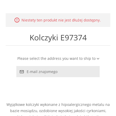
LABRADORYT
LAPIS LAZURI
Niestety ten produkt nie jest dłużej dostępny.
MASA PERŁOWA
Kolczyki E97374
RODOCHROZYT
Please select the address you want to ship to
TURMALIN
E-mail znajomego
RODONIT
TYGRYSIE OKO
Wyjątkowe kolczyki wykonane z hipoalergicznego metalu na
bazie mosiądzu, ozdobione wysokiej jakości cyrkoniami,