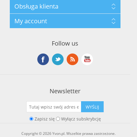
Mapa strony
Obsługa klienta
Polityka prywatności
Regulamin hurtowni
Szukaj
My account
O marce Yvon
Nowości
Kontakt
Blog
Moje konto
Ostatnio oglądane produkty
Zamówienia
Nowe produkty
Follow us
Adresy
Koszyk
Lista życzeń
Newsletter
WYŚLIJ
Zapisz się
Wyłącz subskrybcję
Copyright © 2026 Yvon.pl. Wszelkie prawa zastrzeżone.