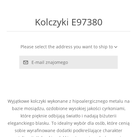
LABRADORYT
Kolczyki E97380
LAPIS LAZURI
MASA PERŁOWA
Please select the address you want to ship to
RODOCHROZYT
E-mail znajomego
TURMALIN
RODONIT
Wyjątkowe kolczyki wykonane z hipoalergicznego metalu na
TYGRYSIE OKO
bazie mosiądzu, ozdobione wysokiej jakości cyrkoniami,
które pięknie odbijają światło i nadają biżuterii
eleganckiego blasku. To idealny wybór dla osób, które cenią
sobie wyrafinowane dodatki podkreślające charakter