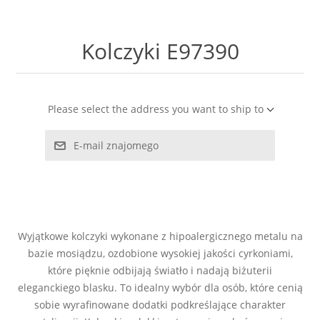
LABRADORYT
Kolczyki E97390
LAPIS LAZURI
MASA PERŁOWA
Please select the address you want to ship to
RODOCHROZYT
E-mail znajomego
TURMALIN
RODONIT
Wyjątkowe kolczyki wykonane z hipoalergicznego metalu na
TYGRYSIE OKO
bazie mosiądzu, ozdobione wysokiej jakości cyrkoniami,
które pięknie odbijają światło i nadają biżuterii
eleganckiego blasku. To idealny wybór dla osób, które cenią
sobie wyrafinowane dodatki podkreślające charakter