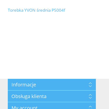
Torebka YVON średnia P5004f
Informacje
Mapa strony
Obsługa klienta
Polityka prywatności
Regulamin hurtowni
Szukaj
My account
O marce Yvon