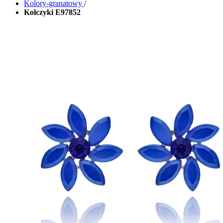
Kolory-granatowy
/
Kolczyki E97852