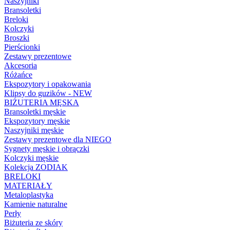
Naszyjniki
Bransoletki
Breloki
Kolczyki
Broszki
Pierścionki
Zestawy prezentowe
Akcesoria
Różańce
Ekspozytory i opakowania
Klipsy do guzików - NEW
BIŻUTERIA MĘSKA
Bransoletki męskie
Ekspozytory męskie
Naszyjniki męskie
Zestawy prezentowe dla NIEGO
Sygnety męskie i obrączki
Kolczyki męskie
Kolekcja ZODIAK
BRELOKI
MATERIAŁY
Metaloplastyka
Kamienie naturalne
Perły
Biżuteria ze skóry