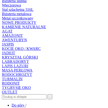
Biżuteria ślubna
Wieczorowa
Stal szlachetna 316L
Biżuteria metalowa
Metal szczotkowany
NOWE PRODUKTY
KAMIENIE NATURALNE
AGAT
AMAZONIT
AWENTURYN
JASPIS
KOCIE OKO / KWARC
JADEIT
KRYSZTAŁ GÓRSKI
LABRADORYT
LAPIS LAZURI
MASA PERŁOWA
RODOCHROZYT
TURMALIN
RODONIT
TYGRYSIE OKO
OUTLET
.
Do góry
/