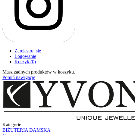
Zarejestruj się
Logowanie
Koszyk
(0)
Masz żadnych produktów w koszyku.
Pomiń nawigację
Kategorie
BIŻUTERIA DAMSKA