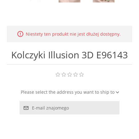
LABRADORYT
LAPIS LAZURI
Niestety ten produkt nie jest dłużej dostępny.
MASA PERŁOWA
Kolczyki Illusion 3D E96143
RODOCHROZYT
TURMALIN
RODONIT
Please select the address you want to ship to
E-mail znajomego
TYGRYSIE OKO