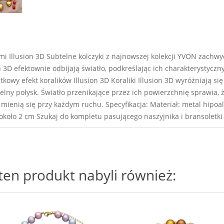
mi Illusion 3D Subtelne kolczyki z najnowszej kolekcji YVON zachw
 3D efektownie odbijają światło, podkreślając ich charakterystyczny
owy efekt koralików Illusion 3D Koraliki Illusion 3D wyróżniają s
telny połysk. Światło przenikające przez ich powierzchnię sprawia, 
mienią się przy każdym ruchu. Specyfikacja: Materiał: metal hipoale
ć: około 2 cm Szukaj do kompletu pasującego naszyjnika i bransole
i ten produkt nabyli również: