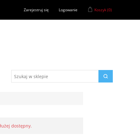
Zarejestruj się
Logowanie
Koszyk
(0)
dłużej dostępny.