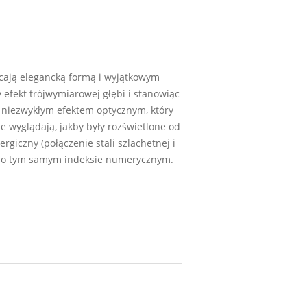
ycają elegancką formą i wyjątkowym
 efekt trójwymiarowej głębi i stanowiąc
ię niezwykłym efektem optycznym, który
że wyglądają, jakby były rozświetlone od
rgiczny (połączenie stali szlachetnej i
tki o tym samym indeksie numerycznym.