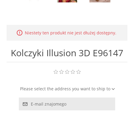
LABRADORYT
LAPIS LAZURI
Niestety ten produkt nie jest dłużej dostępny.
MASA PERŁOWA
Kolczyki Illusion 3D E96147
RODOCHROZYT
TURMALIN
RODONIT
Please select the address you want to ship to
E-mail znajomego
TYGRYSIE OKO