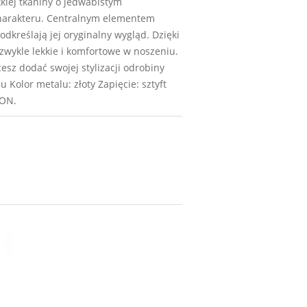
kiej tkaniny o jedwabistym
 charakteru. Centralnym elementem
odkreślają jej oryginalny wygląd. Dzięki
ezwykle lekkie i komfortowe w noszeniu.
esz dodać swojej stylizacji odrobiny
 Kolor metalu: złoty Zapięcie: sztyft
VON.