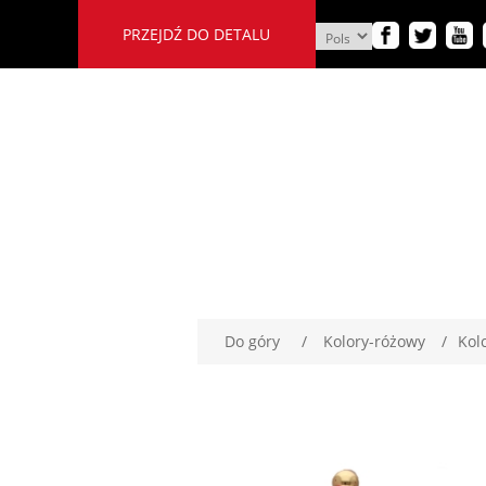
PRZEJDŹ DO DETALU
Do góry
/
Kolory-różowy
/
Kol