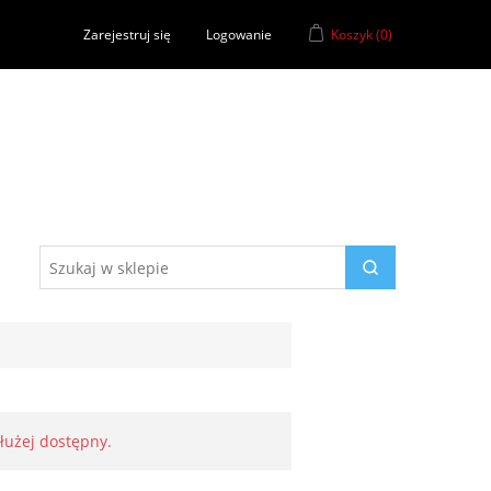
Zarejestruj się
Logowanie
Koszyk
(0)
dłużej dostępny.