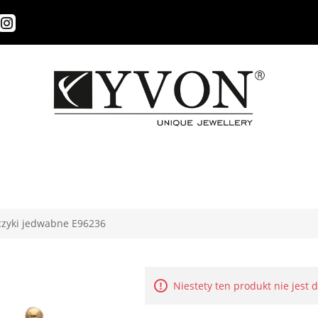
czyki jedwabne E96236
Niestety ten produkt nie jest 