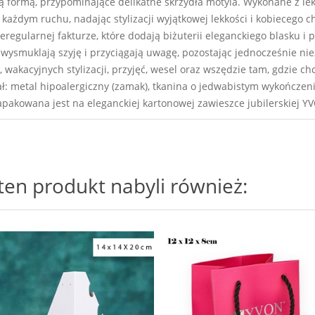
 formą, przypominające delikatne skrzydła motyla. Wykonane z lek
 każdym ruchu, nadając stylizacji wyjątkowej lekkości i kobiecego
regularnej fakturze, które dodają biżuterii eleganckiego blasku i p
 wysmuklają szyję i przyciągają uwagę, pozostając jednocześnie ni
 wakacyjnych stylizacji, przyjęć, wesel oraz wszędzie tam, gdzie chc
ał: metal hipoalergiczny (zamak), tkanina o jedwabistym wykończeniu
zapakowana jest na eleganckiej kartonowej zawieszce jubilerskiej Y
i ten produkt nabyli również: