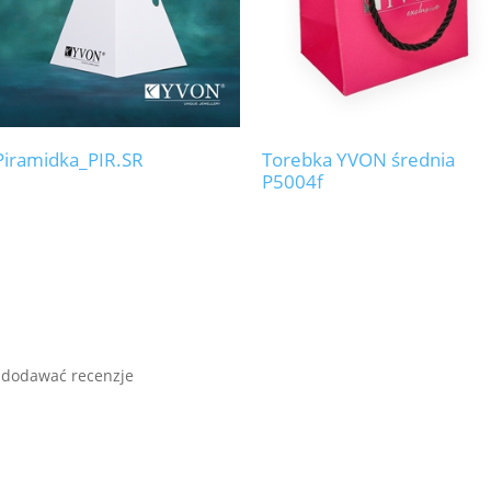
Piramidka_PIR.SR
Torebka YVON średnia
P5004f
 dodawać recenzje