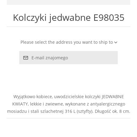
LABRADORYT
Kolczyki jedwabne E98035
LAPIS LAZURI
MASA PERŁOWA
Please select the address you want to ship to
RODOCHROZYT
E-mail znajomego
TURMALIN
RODONIT
Wyjątkowo kobiece, uwodzicielskie kolczyki JEDWABNE
KWIATY, lekkie i zwiewne, wykonane z antyalergicznego
TYGRYSIE OKO
mosiadzu i stali szlachetnej 316 L (sztyfty). Długość ok. 8 cm.