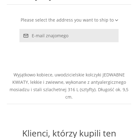
LABRADORYT
Please select the address you want to ship to
LAPIS LAZURI
E-mail znajomego
MASA PERŁOWA
RODOCHROZYT
TURMALIN
Wyjątkowo kobiece, uwodzicielskie kolczyki JEDWABNE
KWIATY, lekkie i zwiewne, wykonane z antyalergicznego
mosiadzu i stali szlachetnej 316 L (sztyfty). Długość ok. 9,5
RODONIT
cm.
TYGRYSIE OKO
Klienci, którzy kupili ten