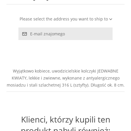
LABRADORYT
Please select the address you want to ship to
LAPIS LAZURI
E-mail znajomego
MASA PERŁOWA
RODOCHROZYT
TURMALIN
Wyjątkowo kobiece, uwodzicielskie kolczyki JEDWABNE
KWIATY, lekkie i zwiewne, wykonane z antyalergicznego
mosiadzu i stali szlachetnej 316 L (sztyfty). Długość ok. 8 cm.
RODONIT
TYGRYSIE OKO
Klienci, którzy kupili ten
produkt nabyli również: