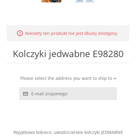
LABRADORYT
LAPIS LAZURI
Niestety ten produkt nie jest dłużej dostępny.
MASA PERŁOWA
Kolczyki jedwabne E98280
RODOCHROZYT
TURMALIN
Please select the address you want to ship to
RODONIT
E-mail znajomego
TYGRYSIE OKO
Wyjątkowo kobiece, uwodzicielskie kolczyki JEDWABNE