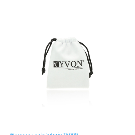
Woreczek na biżuterię T5009