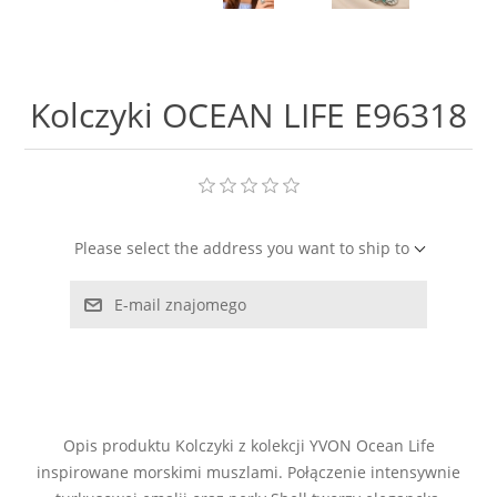
LABRADORYT
LAPIS LAZURI
Kolczyki OCEAN LIFE E96318
MASA PERŁOWA
RODOCHROZYT
Please select the address you want to ship to
TURMALIN
E-mail znajomego
RODONIT
TYGRYSIE OKO
Opis produktu Kolczyki z kolekcji YVON Ocean Life
inspirowane morskimi muszlami. Połączenie intensywnie