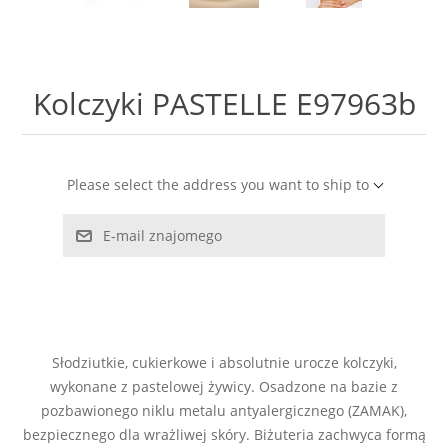
LABRADORYT
LAPIS LAZURI
Kolczyki PASTELLE E97963b
MASA PERŁOWA
RODOCHROZYT
Please select the address you want to ship to
E-mail znajomego
TURMALIN
RODONIT
TYGRYSIE OKO
Słodziutkie, cukierkowe i absolutnie urocze kolczyki,
wykonane z pastelowej żywicy. Osadzone na bazie z
pozbawionego niklu metalu antyalergicznego (ZAMAK),
bezpiecznego dla wrażliwej skóry. Biżuteria zachwyca formą