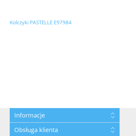
Kolczyki PASTELLE E97984
Informacje
Mapa strony
Obsługa klienta
Polityka prywatności