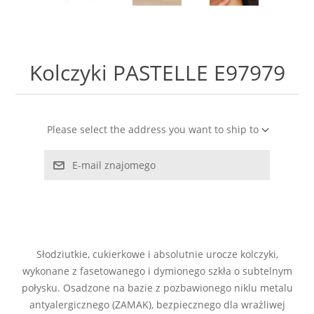
LABRADORYT
LAPIS LAZURI
Kolczyki PASTELLE E97979
MASA PERŁOWA
RODOCHROZYT
Please select the address you want to ship to
E-mail znajomego
TURMALIN
RODONIT
TYGRYSIE OKO
Słodziutkie, cukierkowe i absolutnie urocze kolczyki,
wykonane z fasetowanego i dymionego szkła o subtelnym
połysku. Osadzone na bazie z pozbawionego niklu metalu
antyalergicznego (ZAMAK), bezpiecznego dla wrażliwej