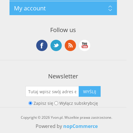
Regulamin hurtowni
Szukaj
My account
O marce Yvon
Nowości
Kontakt
Blog
Moje konto
Ostatnio oglądane produkty
Zamówienia
Nowe produkty
Follow us
Adresy
Koszyk
Lista życzeń
Newsletter
WYŚLIJ
Zapisz się
Wyłącz subskrybcję
Copyright © 2026 Yvon.pl. Wszelkie prawa zastrzeżone.
Powered by
nopCommerce