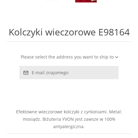
LABRADORYT
LAPIS LAZURI
Kolczyki wieczorowe E98164
MASA PERŁOWA
RODOCHROZYT
Please select the address you want to ship to
E-mail znajomego
TURMALIN
RODONIT
TYGRYSIE OKO
Efektowne wieczorowe kolczyki z cyrkoniami. Metal:
mosiądz. Biżuteria YVON jest zawsze w 100%
antyalergiczna.