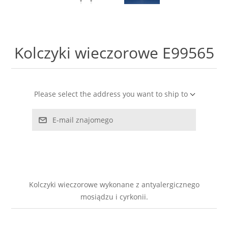
LABRADORYT
LAPIS LAZURI
Kolczyki wieczorowe E99565
MASA PERŁOWA
RODOCHROZYT
Please select the address you want to ship to
E-mail znajomego
TURMALIN
RODONIT
TYGRYSIE OKO
Kolczyki wieczorowe wykonane z antyalergicznego
mosiądzu i cyrkonii.