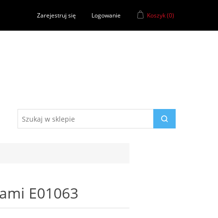
Zarejestruj się
Logowanie
Koszyk
(0)
niami E01063