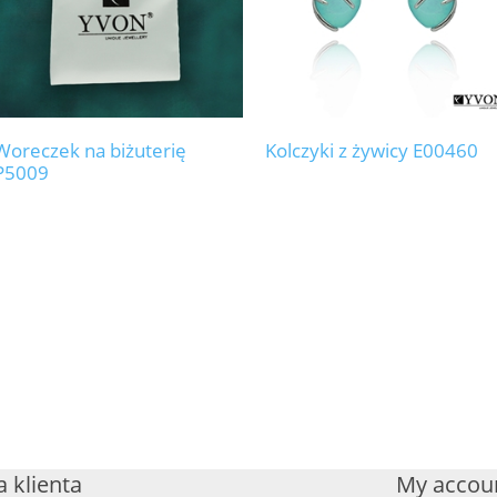
Woreczek na biżuterię
Kolczyki z żywicy E00460
P5009
 klienta
My accou