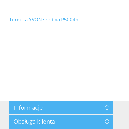
Torebka YVON średnia P5004n
Informacje
Mapa strony
Obsługa klienta
Polityka prywatności
Regulamin hurtowni