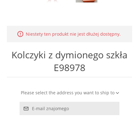
LABRADORYT
LAPIS LAZURI
Niestety ten produkt nie jest dłużej dostępny.
MASA PERŁOWA
Kolczyki z dymionego szkła
RODOCHROZYT
E98978
TURMALIN
RODONIT
Please select the address you want to ship to
TYGRYSIE OKO
E-mail znajomego