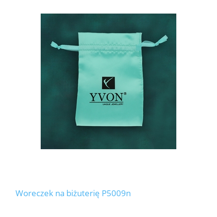
Woreczek na biżuterię P5009n