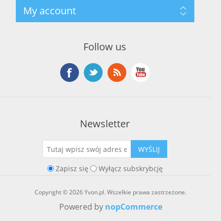
Szukaj
My account
O marce Yvon
Nowości
Kontakt
Blog
Moje konto
Ostatnio oglądane produkty
Zamówienia
Nowe produkty
Follow us
Adresy
Koszyk
Lista życzeń
Newsletter
WYŚLIJ
Zapisz się
Wyłącz subskrybcję
Copyright © 2026 Yvon.pl. Wszelkie prawa zastrzeżone.
Powered by
nopCommerce