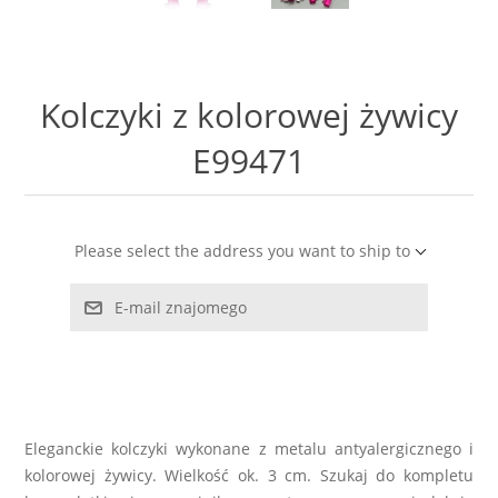
LABRADORYT
LAPIS LAZURI
Kolczyki z kolorowej żywicy
MASA PERŁOWA
E99471
RODOCHROZYT
Please select the address you want to ship to
TURMALIN
E-mail znajomego
RODONIT
TYGRYSIE OKO
Eleganckie kolczyki wykonane z metalu antyalergicznego i
kolorowej żywicy. Wielkość ok. 3 cm. Szukaj do kompletu