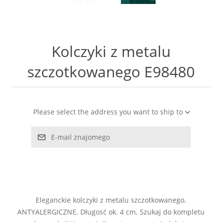
LABRADORYT
LAPIS LAZURI
Kolczyki z metalu
MASA PERŁOWA
szczotkowanego E98480
RODOCHROZYT
Please select the address you want to ship to
TURMALIN
E-mail znajomego
RODONIT
TYGRYSIE OKO
Eleganckie kolczyki z metalu szczotkowanego.
ANTYALERGICZNE. Długosć ok. 4 cm. Szukaj do kompletu