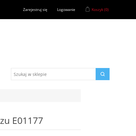
Zarejestruj się
Logowanie
Koszyk
(0)
dzu E01177