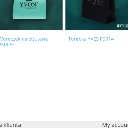
Woreczek na biżuterię
Torebka YVES P5014
P5009n
 klienta
My accou