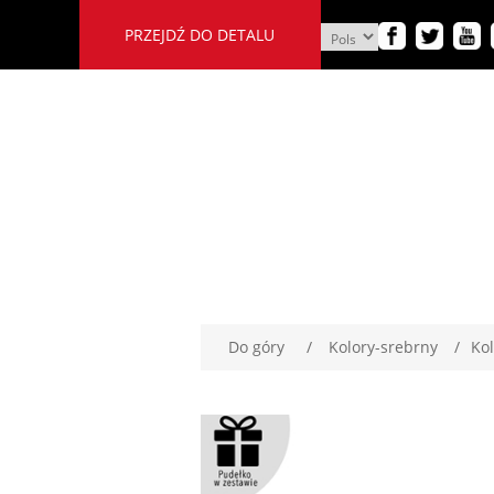
PRZEJDŹ DO DETALU
Do góry
/
Kolory-srebrny
/
Ko