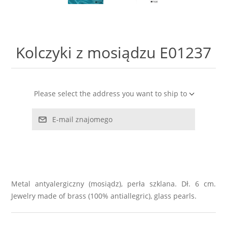
LABRADORYT
LAPIS LAZURI
Kolczyki z mosiądzu E01237
MASA PERŁOWA
RODOCHROZYT
Please select the address you want to ship to
E-mail znajomego
TURMALIN
RODONIT
TYGRYSIE OKO
Metal antyalergiczny (mosiądz), perła szklana. Dł. 6 cm.
Jewelry made of brass (100% antiallegric), glass pearls.