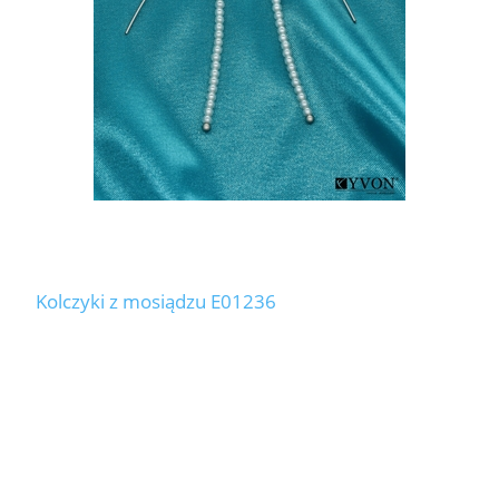
Kolczyki z mosiądzu E01236