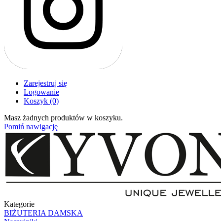
Zarejestruj się
Logowanie
Koszyk
(0)
Masz żadnych produktów w koszyku.
Pomiń nawigację
Kategorie
BIŻUTERIA DAMSKA