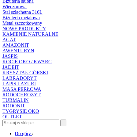
Biżuteria ślubna
Wieczorowa
Stal szlachetna 316L
Biżuteria metalowa
Metal szczotkowany
NOWE PRODUKTY
KAMIENIE NATURALNE
AGAT
AMAZONIT
AWENTURYN
JASPIS
KOCIE OKO / KWARC
JADEIT
KRYSZTAŁ GÓRSKI
LABRADORYT
LAPIS LAZURI
MASA PERŁOWA
RODOCHROZYT
TURMALIN
RODONIT
TYGRYSIE OKO
OUTLET
.
Do góry
/