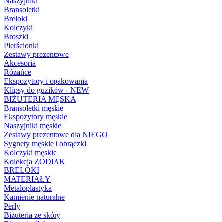
Naszyjniki
Bransoletki
Breloki
Kolczyki
Broszki
Pierścionki
Zestawy prezentowe
Akcesoria
Różańce
Ekspozytory i opakowania
Klipsy do guzików - NEW
BIŻUTERIA MĘSKA
Bransoletki męskie
Ekspozytory męskie
Naszyjniki męskie
Zestawy prezentowe dla NIEGO
Sygnety męskie i obrączki
Kolczyki męskie
Kolekcja ZODIAK
BRELOKI
MATERIAŁY
Metaloplastyka
Kamienie naturalne
Perły
Biżuteria ze skóry