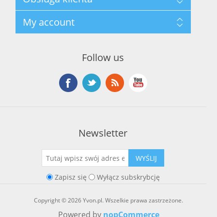
Polityka prywatności
Regulamin hurtowni
Szukaj
My account
O marce Yvon
Nowości
Kontakt
Blog
Moje konto
Ostatnio oglądane produkty
Zamówienia
Nowe produkty
Follow us
Adresy
Koszyk
Lista życzeń
Newsletter
WYŚLIJ
Zapisz się
Wyłącz subskrybcję
Copyright © 2026 Yvon.pl. Wszelkie prawa zastrzeżone.
Powered by
nopCommerce