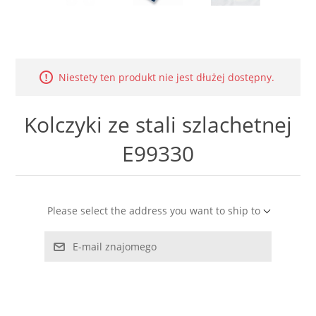
LABRADORYT
LAPIS LAZURI
Niestety ten produkt nie jest dłużej dostępny.
MASA PERŁOWA
Kolczyki ze stali szlachetnej
RODOCHROZYT
E99330
TURMALIN
RODONIT
Please select the address you want to ship to
TYGRYSIE OKO
E-mail znajomego