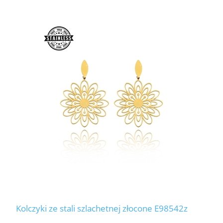
Kolczyki ze stali szlachetnej złocone E98542z