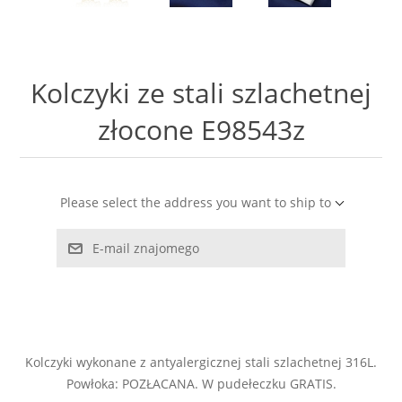
LABRADORYT
LAPIS LAZURI
Kolczyki ze stali szlachetnej
MASA PERŁOWA
złocone E98543z
RODOCHROZYT
Please select the address you want to ship to
TURMALIN
E-mail znajomego
RODONIT
TYGRYSIE OKO
Kolczyki wykonane z antyalergicznej stali szlachetnej 316L.
Powłoka: POZŁACANA. W pudełeczku GRATIS.