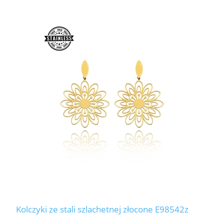
Kolczyki ze stali szlachetnej złocone E98542z