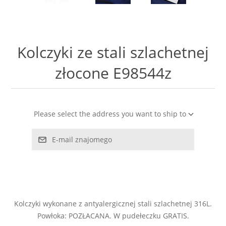
LABRADORYT
LAPIS LAZURI
Kolczyki ze stali szlachetnej
MASA PERŁOWA
złocone E98544z
RODOCHROZYT
Please select the address you want to ship to
TURMALIN
E-mail znajomego
RODONIT
TYGRYSIE OKO
Kolczyki wykonane z antyalergicznej stali szlachetnej 316L.
Powłoka: POZŁACANA. W pudełeczku GRATIS.