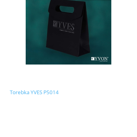
Torebka YVES P5014