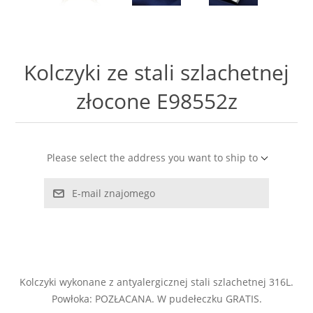
LABRADORYT
LAPIS LAZURI
Kolczyki ze stali szlachetnej
MASA PERŁOWA
złocone E98552z
RODOCHROZYT
Please select the address you want to ship to
TURMALIN
E-mail znajomego
RODONIT
TYGRYSIE OKO
Kolczyki wykonane z antyalergicznej stali szlachetnej 316L.
Powłoka: POZŁACANA. W pudełeczku GRATIS.