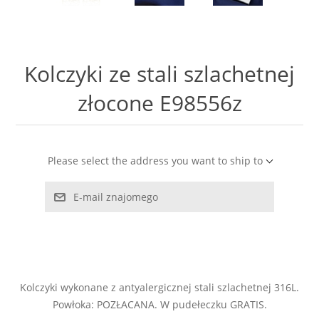
LABRADORYT
LAPIS LAZURI
Kolczyki ze stali szlachetnej
MASA PERŁOWA
złocone E98556z
RODOCHROZYT
Please select the address you want to ship to
TURMALIN
E-mail znajomego
RODONIT
TYGRYSIE OKO
Kolczyki wykonane z antyalergicznej stali szlachetnej 316L.
Powłoka: POZŁACANA. W pudełeczku GRATIS.