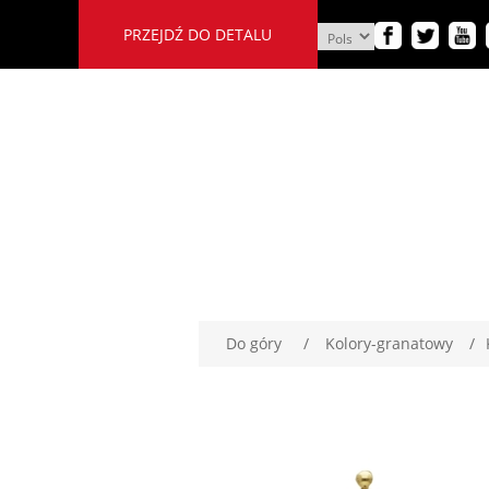
PRZEJDŹ DO DETALU
Do góry
/
Kolory-granatowy
/