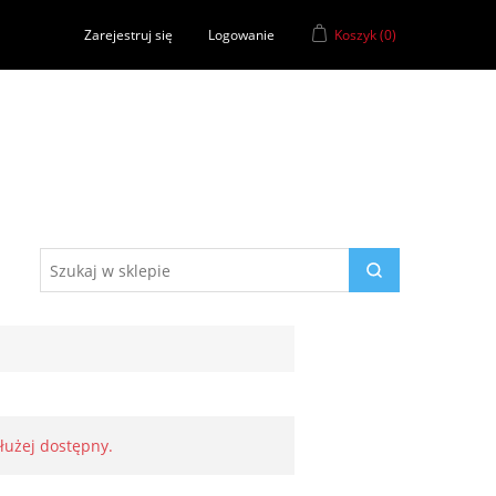
Zarejestruj się
Logowanie
Koszyk
(0)
dłużej dostępny.