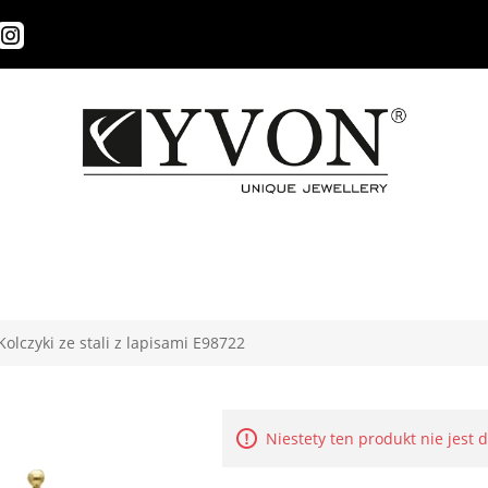
Kolczyki ze stali z lapisami E98722
Niestety ten produkt nie jest 