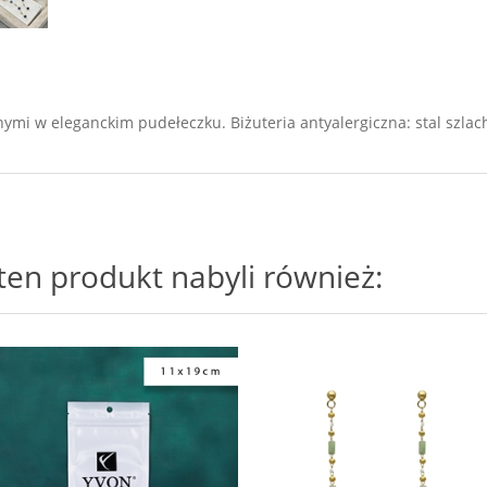
nymi w eleganckim pudełeczku. Biżuteria antyalergiczna: stal szlac
i ten produkt nabyli również: