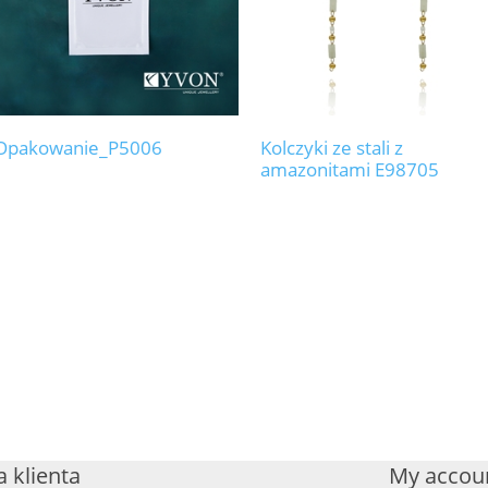
Opakowanie_P5006
Kolczyki ze stali z
amazonitami E98705
 klienta
My accou