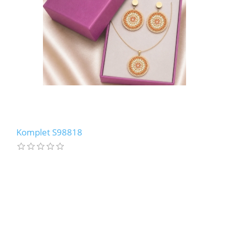
LABRADORYT
LAPIS LAZURI
MASA PERŁOWA
RODOCHROZYT
TURMALIN
Komplet S98818
RODONIT
TYGRYSIE OKO