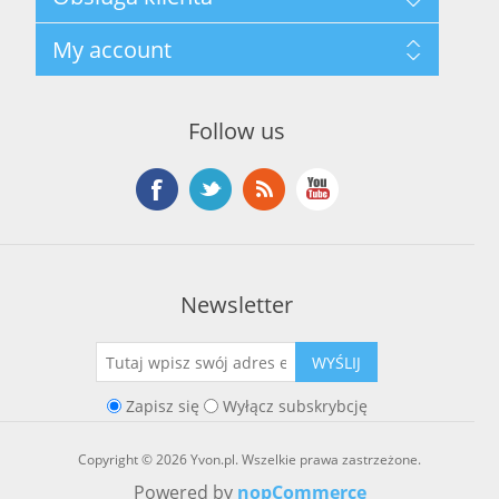
Polityka prywatności
Regulamin hurtowni
Szukaj
My account
O marce Yvon
Nowości
Kontakt
Blog
Moje konto
Ostatnio oglądane produkty
Zamówienia
Nowe produkty
Follow us
Adresy
Koszyk
Lista życzeń
Newsletter
WYŚLIJ
Zapisz się
Wyłącz subskrybcję
Copyright © 2026 Yvon.pl. Wszelkie prawa zastrzeżone.
Powered by
nopCommerce