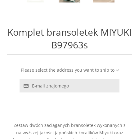
LABRADORYT
LAPIS LAZURI
Komplet bransoletek MIYUKI
MASA PERŁOWA
B97963s
RODOCHROZYT
Please select the address you want to ship to
TURMALIN
E-mail znajomego
RODONIT
TYGRYSIE OKO
Zestaw dwóch zaciąganych bransoletek wykonanych z
najwyższej jakości japońskich koralików Miyuki oraz