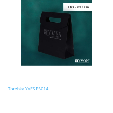
Torebka YVES P5014