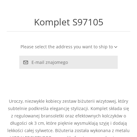
LABRADORYT
Komplet S97105
LAPIS LAZURI
MASA PERŁOWA
Please select the address you want to ship to
RODOCHROZYT
E-mail znajomego
TURMALIN
RODONIT
Uroczy, niezwykle kobiecy zestaw biżuterii wizytowej, który
TYGRYSIE OKO
subtelnie podkreśla elegancję stylizacji. Komplet składa się
z regulowanej bransoletki oraz efektownych kolczyków o
długości ok 3 cm, które pięknie wysmuklają szyję i dodają
lekkości całej sylwetce. Biżuteria została wykonana z metalu