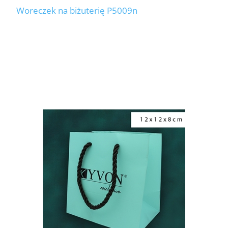
Woreczek na biżuterię P5009n