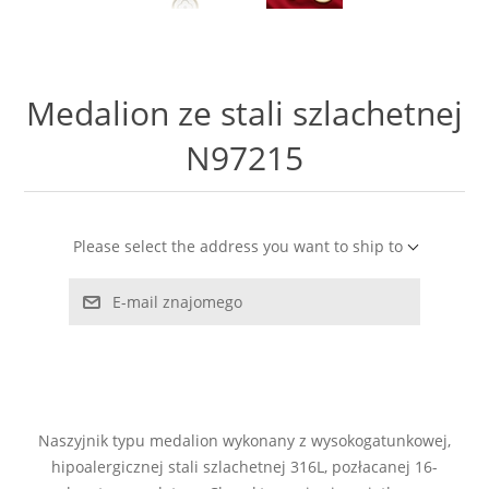
LABRADORYT
LAPIS LAZURI
Medalion ze stali szlachetnej
MASA PERŁOWA
N97215
RODOCHROZYT
Please select the address you want to ship to
TURMALIN
E-mail znajomego
RODONIT
TYGRYSIE OKO
Naszyjnik typu medalion wykonany z wysokogatunkowej,
hipoalergicznej stali szlachetnej 316L, pozłacanej 16-