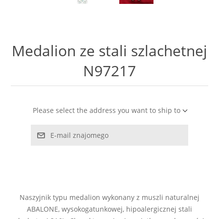
LABRADORYT
LAPIS LAZURI
Medalion ze stali szlachetnej
MASA PERŁOWA
N97217
RODOCHROZYT
Please select the address you want to ship to
TURMALIN
E-mail znajomego
RODONIT
TYGRYSIE OKO
Naszyjnik typu medalion wykonany z muszli naturalnej
ABALONE, wysokogatunkowej, hipoalergicznej stali