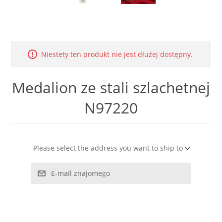
LABRADORYT
LAPIS LAZURI
Niestety ten produkt nie jest dłużej dostępny.
MASA PERŁOWA
Medalion ze stali szlachetnej
RODOCHROZYT
N97220
TURMALIN
RODONIT
Please select the address you want to ship to
TYGRYSIE OKO
E-mail znajomego