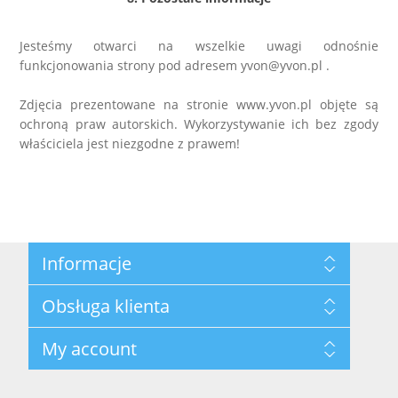
Jesteśmy otwarci na wszelkie uwagi odnośnie
funkcjonowania strony pod adresem yvon@yvon.pl .
Zdjęcia prezentowane na stronie www.yvon.pl objęte są
ochroną praw autorskich. Wykorzystywanie ich bez zgody
właściciela jest niezgodne z prawem!
Informacje
Mapa strony
Obsługa klienta
Polityka prywatności
Regulamin hurtowni
Szukaj
My account
O marce Yvon
Nowości
Kontakt
Blog
Moje konto
Ostatnio oglądane produkty
Zamówienia