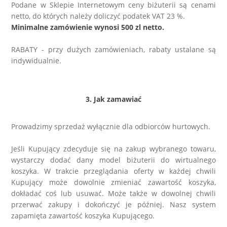
Podane w Sklepie Internetowym ceny biżuterii są cenami
LABRADORYT
netto, do których należy doliczyć podatek VAT 23 %.
Minimalne zamówienie wynosi 500 zl netto.
LAPIS LAZURI
RABATY - przy dużych zamówieniach, rabaty ustalane są
indywidualnie.
MASA PERŁOWA
RODOCHROZYT
3. Jak zamawiać
TURMALIN
Prowadzimy sprzedaż wyłącznie dla odbiorców hurtowych.
RODONIT
Jeśli Kupujący zdecyduje się na zakup wybranego towaru,
wystarczy dodać dany model biżuterii do wirtualnego
koszyka. W trakcie przeglądania oferty w każdej chwili
TYGRYSIE OKO
Kupujący może dowolnie zmieniać zawartość koszyka,
dokładać coś lub usuwać. Może także w dowolnej chwili
przerwać zakupy i dokończyć je później. Nasz system
zapamięta zawartość koszyka Kupującego.