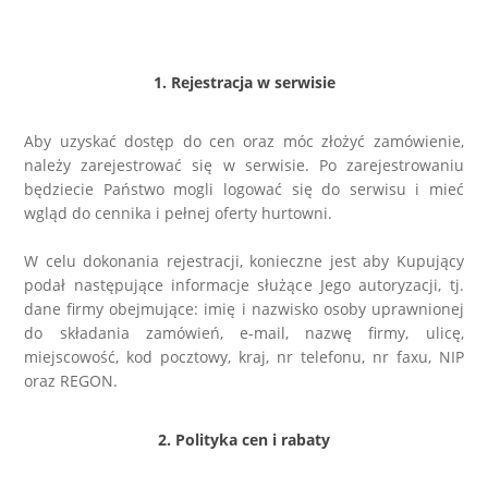
Kolczyki
Naszyjniki męskie
Kamienie naturalne
KAMIENIE NATURALNE
Broszki
Zestawy prezentowe dla NIEGO
Perły
AGAT
1. Rejestracja w serwisie
Pierścionki
Sygnety męskie i obrączki
Biżuteria ze skóry
AMAZONIT
Aby uzyskać dostęp do cen oraz móc złożyć zamówienie,
należy zarejestrować się w serwisie. Po zarejestrowaniu
Zestawy prezentowe
Kolczyki męskie
będziecie Państwo mogli logować się do serwisu i mieć
Biżuteria ślubna
AWENTURYN
wgląd do cennika i pełnej oferty hurtowni.
Akcesoria
Kolekcja ZODIAK
Wieczorowa
JASPIS
W celu dokonania rejestracji, konieczne jest aby Kupujący
podał następujące informacje służące Jego autoryzacji, tj.
Różańce
dane firmy obejmujące: imię i nazwisko osoby uprawnionej
BRELOKI
Stal szlachetna 316L
KOCIE OKO / KWARC
do składania zamówień, e-mail, nazwę firmy, ulicę,
miejscowość, kod pocztowy, kraj, nr telefonu, nr faxu, NIP
Ekspozytory i opakowania
Biżuteria metalowa
JADEIT
oraz REGON.
Klipsy do guzików - NEW
Metal szczotkowany
2. Polityka cen i rabaty
KRYSZTAŁ GÓRSKI