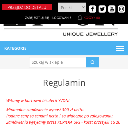
PRZEJDŹ DO DETALU
ZAREJESTRUJ SIĘ
LOGOWANIE
KOSZYK
(0)
KATEGORIE
BIŻUTERIA DAMSKA
Regulamin
Naszyjniki
BIŻUTERIA MĘSKA
Bransoletki
Bransoletki męskie
MATERIAŁY
Witamy w hurtowni biżuterii YVON!
Minimalne zamówienie wynosi 300 zł netto.
Breloki
Ekspozytory męskie
NOWE PRODUKTY
Metaloplastyka
Podane ceny są cenami netto i są widoczne po zalogowaniu.
Zamówienia wysyłamy przez KURIERA UPS - koszt przesyłki 15 zł.