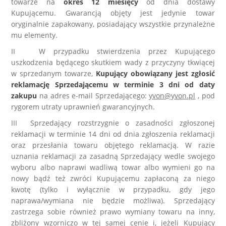
towarze na
okres 12 miesięcy
od dnia dostawy
Kupującemu. Gwarancją objęty jest jedynie towar
oryginalnie zapakowany, posiadający wszystkie przynależne
mu elementy.
II W przypadku stwierdzenia przez Kupującego
uszkodzenia będącego skutkiem wady z przyczyny tkwiącej
w sprzedanym towarze,
Kupujący obowiązany jest zgłosić
reklamację Sprzedającemu w terminie 3 dni od daty
zakupu
na adres e-mail Sprzedającego:
yvon@yvon.pl
, pod
rygorem utraty uprawnień gwarancyjnych.
III Sprzedający rozstrzygnie o zasadności zgłoszonej
reklamacji w terminie 14 dni od dnia zgłoszenia reklamacji
oraz przesłania towaru objętego reklamacją. W razie
uznania reklamacji za zasadną Sprzedający wedle swojego
wyboru albo naprawi wadliwą towar albo wymieni go na
nowy bądź też zwróci Kupującemu zapłaconą za niego
kwotę (tylko i wyłącznie w przypadku, gdy jego
naprawa/wymiana nie będzie możliwa). Sprzedający
zastrzega sobie również prawo wymiany towaru na inny,
zbliżony wzorniczo w tej samej cenie i, jeżeli Kupujący