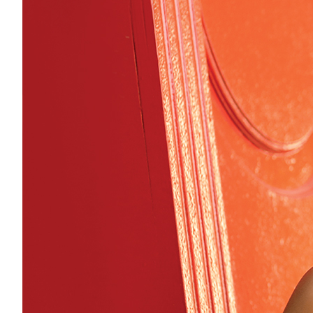
LABRADORYT
LAPIS LAZURI
MASA PERŁOWA
RODOCHROZYT
TURMALIN
RODONIT
TYGRYSIE OKO