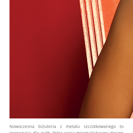
Nowoczesna biżuteria z
metalu szczotkowanego
to
propozycja dla osób, które cenią minimalistyczny design