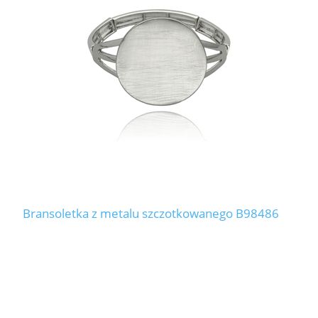
LABRADORYT
LAPIS LAZURI
MASA PERŁOWA
RODOCHROZYT
TURMALIN
RODONIT
Bransoletka z metalu szczotkowanego B98486
TYGRYSIE OKO