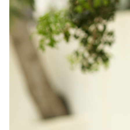
LABRADORYT
LAPIS LAZURI
MASA PERŁOWA
RODOCHROZYT
TURMALIN
RODONIT
TYGRYSIE OKO