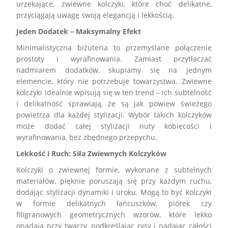
urzekające, zwiewne kolczyki, które choć delikatne,
przyciągają uwagę swoją elegancją i lekkością.
Jeden Dodatek – Maksymalny Efekt
Minimalistyczna biżuteria
to przemyślane połączenie
prostoty i wyrafinowania. Zamiast przytłaczać
nadmiarem dodatków, skupiamy się na jednym
elemencie, który nie potrzebuje towarzystwa. Zwiewne
kolczyki idealnie wpisują się w ten trend – ich subtelność
i delikatność sprawiają, że są jak powiew świeżego
powietrza dla każdej stylizacji. Wybór takich kolczyków
może dodać całej stylizacji nuty kobiecości i
wyrafinowania, bez zbędnego przepychu.
Lekkość i Ruch: Siła Zwiewnych Kolczyków
Kolczyki o zwiewnej formie
, wykonane z subtelnych
materiałów, pięknie poruszają się przy każdym ruchu,
dodając stylizacji dynamiki i uroku. Mogą to być kolczyki
w formie delikatnych łańcuszków, piórek czy
filigranowych geometrycznych wzorów, które lekko
opadają przy twarzy, podkreślając rysy i nadając całości