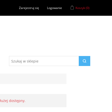
Zarejestruj się
Logowanie
Koszyk
(0)
dłużej dostępny.