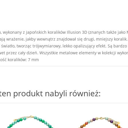
 wykonany z japońskich koralików Illusion 3D (znanych także jako M
ą wrażenie, jakby wewnątrz znajdował się drugi, mniejszy koralik.
ą światło, tworząc trójwymiarowy, lekko opalizujący efekt. Są bardzo 
 przez cały dzień. Wszystkie metalowe elementy w kolekcji wykona
kość koralików: 7 mm
i ten produkt nabyli również: