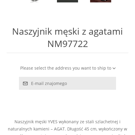
LABRADORYT
LAPIS LAZURI
Naszyjnik męski z agatami
MASA PERŁOWA
NM97722
RODOCHROZYT
Please select the address you want to ship to
TURMALIN
E-mail znajomego
RODONIT
TYGRYSIE OKO
Naszyjnik męski YVES wykonany ze stali szlachetnej i
naturalnych kamieni – AGAT. Długość 45 cm, wykończony w