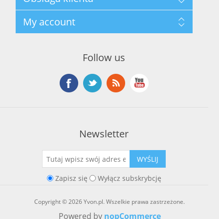
Polityka prywatności
Regulamin hurtowni
Szukaj
My account
O marce Yvon
Nowości
Kontakt
Blog
Moje konto
Ostatnio oglądane produkty
Zamówienia
Nowe produkty
Follow us
Adresy
Koszyk
Lista życzeń
Newsletter
WYŚLIJ
Zapisz się
Wyłącz subskrybcję
Copyright © 2026 Yvon.pl. Wszelkie prawa zastrzeżone.
Powered by
nopCommerce