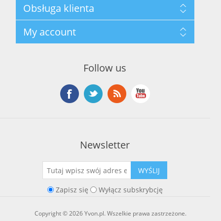
Mapa strony
Obsługa klienta
Polityka prywatności
Regulamin hurtowni
Szukaj
My account
O marce Yvon
Nowości
Kontakt
Blog
Moje konto
Ostatnio oglądane produkty
Zamówienia
Nowe produkty
Follow us
Adresy
Koszyk
Lista życzeń
Newsletter
WYŚLIJ
Zapisz się
Wyłącz subskrybcję
Copyright © 2026 Yvon.pl. Wszelkie prawa zastrzeżone.