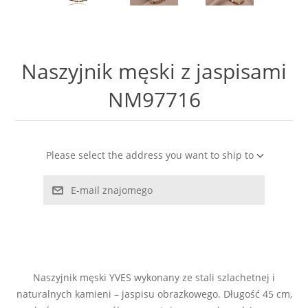
LABRADORYT
LAPIS LAZURI
Naszyjnik męski z jaspisami
MASA PERŁOWA
NM97716
RODOCHROZYT
Please select the address you want to ship to
TURMALIN
E-mail znajomego
RODONIT
TYGRYSIE OKO
Naszyjnik męski YVES wykonany ze stali szlachetnej i
naturalnych kamieni – jaspisu obrazkowego. Długość 45 cm,